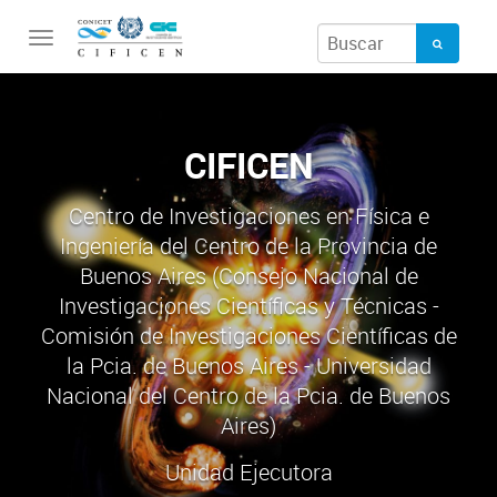
Toggle
navigation
CIFICEN
Centro de Investigaciones en Física e
Ingeniería del Centro de la Provincia de
Buenos Aires (Consejo Nacional de
Investigaciones Científicas y Técnicas -
Comisión de Investigaciones Científicas de
la Pcia. de Buenos Aires - Universidad
Nacional del Centro de la Pcia. de Buenos
Aires)
Unidad Ejecutora